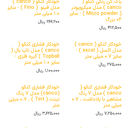
پاک کن رنگی کنکو (
خودکار کنکو ( canco )
canco ) مدل میکروپودر
مدل فینو ( Fino ) - سایز
( Micro powder ) - سایز
1.0 میلی متر
06 بزرگ
266,200
ریال
412,500
ریال
خودکار کنکو ( canco )
خودکار فشاری کنکو (
مدل اکسل ( excel ) -
canco ) مدل تاپ بال (
سایز 0.7 میلی متر
Topball ) گیره فلزی -
سایز 1.0 میلی متر
275,000
ریال
1,100,000
ریال
خودکار فشاری کنکو (
خودکار فشاری کنکو
canco ) مدل 7 رنگ
(canco) مدل 7 رنگ
مشاهیر با یادداشت ، 0.7
تینت ( Tint ) ، 0.7 میلی
میلی متر
متر
7,250,000
ریال
3,625,000
ریال