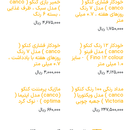
خودکار فشاری کنکو (
خمیر بازی کنکو ( canco
canco ) مدل 7 رنگ
) مدل سبک ، ظرف غذایی
روزهای هفته ، 0.7 میلی
، بسته 6 رنگ
متر
4,675,000
ریال
1,750,000
ریال
خودکار 12 رنگ کنکو (
خودکار فشاری کنکو (
canco ) مدل فینو (
canco ) مدل 7 رنگ
Fino 12 colour ) - سایز
روزهای هفته با یادداشت ،
1.0 میلی متر
0.7 میلی متر
4,125,000
ریال
4,000,000
ریال
مداد رنگی 100 رنگ کنکو (
ماژیک پرمننت کنکو
canco ) مدل ویکتوریا (
(canco) مدل اپتیما (
Victoria ) جعبه چوبی
optima ) - نوک گرد
247,500,000
ریال
660,000
ریال