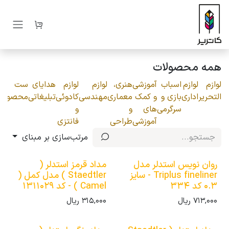
رف نظر و مشاهده محتوا
همه محصولات
لوازم
لوازم
اسباب
آموزشی
هنری،
لوازم
لوازم
هدایای
ست
التحریر
اداری
بازی و
و کمک
معماری
مهندسی
کادوئی
تبلیغاتی
محصولات
سرگرمی
های
و
و
آموزشی
طراحی
فانتزی
مرتب‌سازی بر مبنای
روان نویس استدلر مدل
مداد قرمز استدلر (
Triplus fineliner - سایز
Staedtler ) مدل کمل (
0.3 کد 334
Camel ) - کد 1311029
713,000
ریال
315,000
ریال