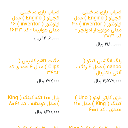
اسباب بازی ساختنی
اسباب بازی ساختنی
انجینو ( Engino ) مدل
انجینو ( Engino ) مدل
اینونتور ( inventor ) 30
اینونتور ( inventor ) 16
مدلی موتوردار ادونچر -
مدلی هواپیما - کد 1633
کد 3031
12,060,000
ریال
21,100,000
ریال
رنگ انگشتی کنکو (
مگنت تاشو کلیپس (
canco ) مدل 6 رنگ ،
Clips ) مدل 4 عددی کد
آنتی باکتریال
3452
3,575,000
ریال
252,000
ریال
بازی کارتی اونو ( Uno )
پازل 100 تکه کینگ ( King
کینگ ( King ) مدل 110
) مدل کودکانه ، کد 8041
عددی ، کد 4001
1,300,000
ریال