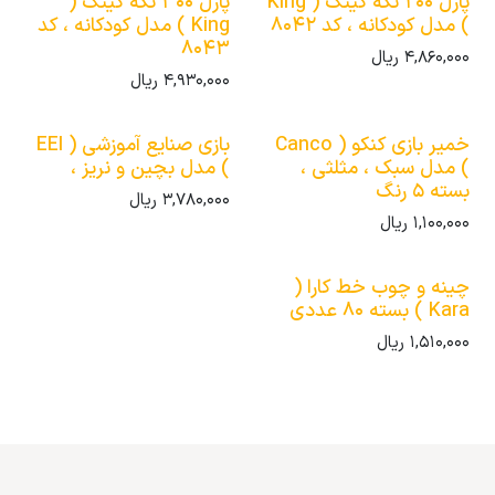
پازل 200 تکه کینگ ( King
پازل 300 تکه کینگ (
) مدل کودکانه ، کد 8042
King ) مدل کودکانه ، کد
8043
4,860,000
ریال
4,930,000
ریال
خمیر بازی کنکو ( Canco
بازی صنایع آموزشی ( EEI
) مدل سبک ، مثلثی ،
) مدل بچین و نریز ،
بسته 5 رنگ
3,780,000
ریال
1,100,000
ریال
چینه و چوب خط کارا (
Kara ) بسته 80 عددی
1,510,000
ریال