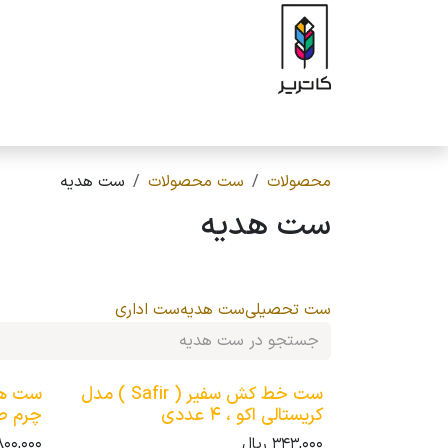
رف نظر و مشاهده محتوا
صفحه اصلی
فروشگاه
برند
محصولات
ه
محصولات
ست محصولات
ست هدیه
ست هدیه
ست تحصیلی
ست هدیه
ست اداری
ست خط کش سفیر ( Safir ) مدل
کریستالی اکو ، 4 عددی
چرم طب
343,000
ریال
800,000