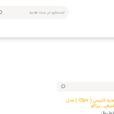
مکاری با ما
ست هدیه کلیپس ( Clips ) مدل
یعی ، پراگو
10,
ریال