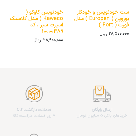
ست خودنویس و خودکار
خودنویس کاوکو (
یوروپن ( Europen ) مدل
Kaweco ) مدل کلاسیک
فورت ( Fort )
اسپرت سبز ، کد
10000489
28,500,000
ریال
58,900,000
ریال
ارسال رایگان
ضمانت بازگشت کالا
خریدهای بالای 5 میلیون تومان
7 روز ضمانت بازگشت کالا