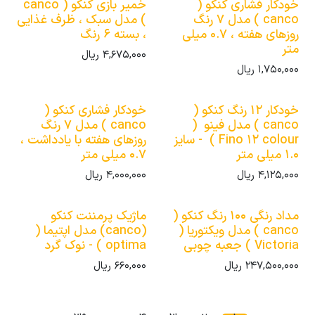
خودکار فشاری کنکو (
خمیر بازی کنکو ( canco
canco ) مدل 7 رنگ
) مدل سبک ، ظرف غذایی
روزهای هفته ، 0.7 میلی
، بسته 6 رنگ
متر
4,675,000
ریال
1,750,000
ریال
خودکار 12 رنگ کنکو (
خودکار فشاری کنکو (
canco ) مدل فینو (
canco ) مدل 7 رنگ
Fino 12 colour ) - سایز
روزهای هفته با یادداشت ،
1.0 میلی متر
0.7 میلی متر
4,125,000
ریال
4,000,000
ریال
مداد رنگی 100 رنگ کنکو (
ماژیک پرمننت کنکو
canco ) مدل ویکتوریا (
(canco) مدل اپتیما (
Victoria ) جعبه چوبی
optima ) - نوک گرد
247,500,000
ریال
660,000
ریال