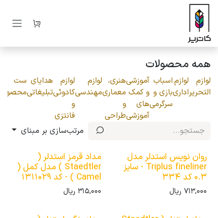
رف نظر و مشاهده محتوا
همه محصولات
لوازم
لوازم
اسباب
آموزشی
هنری،
لوازم
لوازم
هدایای
ست
التحریر
اداری
بازی و
و کمک
معماری
مهندسی
کادوئی
تبلیغاتی
محصولات
سرگرمی
های
و
و
آموزشی
طراحی
فانتزی
مرتب‌سازی بر مبنای
روان نویس استدلر مدل
مداد قرمز استدلر (
Triplus fineliner - سایز
Staedtler ) مدل کمل (
0.3 کد 334
Camel ) - کد 1311029
713,000
ریال
315,000
ریال