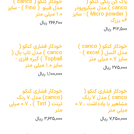
پاک کن رنگی کنکو (
خودکار کنکو ( canco )
canco ) مدل میکروپودر
مدل فینو ( Fino ) - سایز
( Micro powder ) - سایز
1.0 میلی متر
06 بزرگ
266,200
ریال
412,500
ریال
خودکار کنکو ( canco )
خودکار فشاری کنکو (
مدل اکسل ( excel ) -
canco ) مدل تاپ بال (
سایز 0.7 میلی متر
Topball ) گیره فلزی -
سایز 1.0 میلی متر
275,000
ریال
1,100,000
ریال
خودکار فشاری کنکو (
خودکار فشاری کنکو
canco ) مدل 7 رنگ
(canco) مدل 7 رنگ
مشاهیر با یادداشت ، 0.7
تینت ( Tint ) ، 0.7 میلی
میلی متر
متر
7,250,000
ریال
3,625,000
ریال