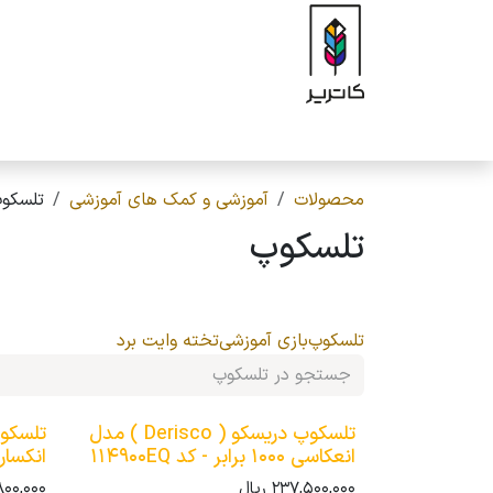
رف نظر و مشاهده محتوا
صفحه اصلی
فروشگاه
برند
محصولات
ه
محصولات
آموزشی و کمک های آموزشی
تلسکو
تلسکوپ
تلسکوپ
بازی آموزشی
تخته وایت برد
تلسکوپ دریسکو ( Derisco ) مدل
انعکاسی 1000 برابر - کد 114900EQ
انکساری 525 برابر - 
237,500,000
ریال
800,000