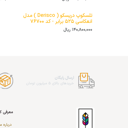
تلسکوپ دریسکو ( Derisco ) مدل
انعکاسی 525 برابر - کد 76700
140,800,000
ریال
ارسال رایگان
خریدهای بالای 5 میلیون تومان
معرفی کا
درباره ما