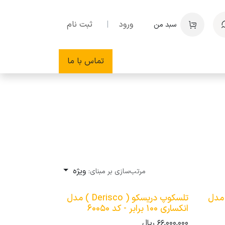
ورود
|
ثبت نام
سبد من
تماس با ما
ویژه
مرتب‌سازی بر مبنای:
سکو ( Derisco ) مدل
تلسکوپ دریسکو ( Derisco ) مدل
انکساری 100 برابر - کد 60050
66,000,000
ریال