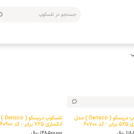
مکاری با ما
پ
تلسکوپ دریسکو ( Derisco ) مدل
تلسکوپ دری
کد 60700
انکساری 725 برابر - کد 60900
118,
ریال
148,500,000
ریال