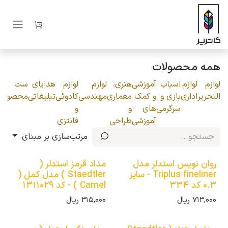
رف نظر و مشاهده محتوا
همه محصولات
لوازم
لوازم
اسباب
آموزشی
هنری،
لوازم
لوازم
هدایای
ست
التحریر
اداری
بازی و
و کمک
معماری
مهندسی
کادوئی
تبلیغاتی
محصولات
سرگرمی
های
و
و
آموزشی
طراحی
فانتزی
مرتب‌سازی بر مبنای
روان نویس استدلر مدل
مداد قرمز استدلر (
Triplus fineliner - سایز
Staedtler ) مدل کمل (
0.3 کد 334
Camel ) - کد 1311029
713,000
ریال
315,000
ریال