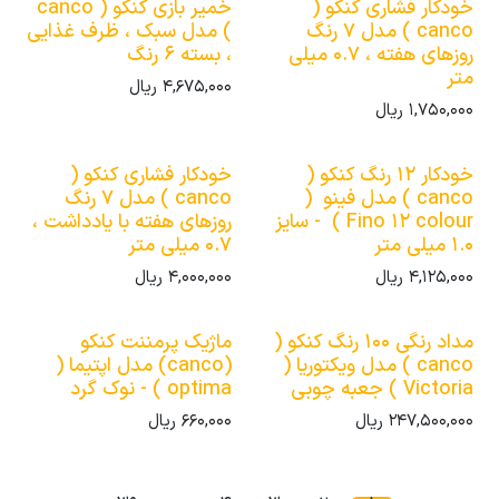
خودکار فشاری کنکو (
خمیر بازی کنکو ( canco
canco ) مدل 7 رنگ
) مدل سبک ، ظرف غذایی
روزهای هفته ، 0.7 میلی
، بسته 6 رنگ
متر
4,675,000
ریال
1,750,000
ریال
خودکار 12 رنگ کنکو (
خودکار فشاری کنکو (
canco ) مدل فینو (
canco ) مدل 7 رنگ
Fino 12 colour ) - سایز
روزهای هفته با یادداشت ،
1.0 میلی متر
0.7 میلی متر
4,125,000
ریال
4,000,000
ریال
مداد رنگی 100 رنگ کنکو (
ماژیک پرمننت کنکو
canco ) مدل ویکتوریا (
(canco) مدل اپتیما (
Victoria ) جعبه چوبی
optima ) - نوک گرد
247,500,000
ریال
660,000
ریال