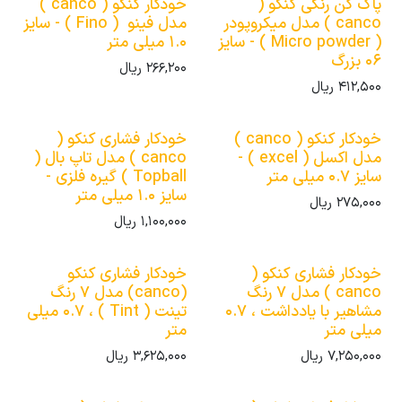
پاک کن رنگی کنکو (
خودکار کنکو ( canco )
canco ) مدل میکروپودر
مدل فینو ( Fino ) - سایز
( Micro powder ) - سایز
1.0 میلی متر
06 بزرگ
266,200
ریال
412,500
ریال
خودکار کنکو ( canco )
خودکار فشاری کنکو (
مدل اکسل ( excel ) -
canco ) مدل تاپ بال (
سایز 0.7 میلی متر
Topball ) گیره فلزی -
سایز 1.0 میلی متر
275,000
ریال
1,100,000
ریال
خودکار فشاری کنکو (
خودکار فشاری کنکو
canco ) مدل 7 رنگ
(canco) مدل 7 رنگ
مشاهیر با یادداشت ، 0.7
تینت ( Tint ) ، 0.7 میلی
میلی متر
متر
7,250,000
ریال
3,625,000
ریال