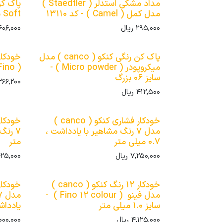
مداد مشکی استدلر ( Staedtler )
مدل کمل ( Camel ) - کد 13110
Soft سایز بزرگ کد 526SB20LJ
295,000
ریال
606,000
پاک کن رنگی کنکو ( canco ) مدل
میکروپودر ( Micro powder ) -
( Fino ) - سایز 1.0 میلی متر
سایز 06 بزرگ
266,200
412,500
ریال
خودکار فشاری کنکو ( canco )
مدل 7 رنگ مشاهیر با یادداشت ،
0.7 میلی متر
متر
7,250,000
ریال
625,000
خودکار 12 رنگ کنکو ( canco )
مدل فینو ( Fino 12 colour ) -
سایز 1.0 میلی متر
یادداشت ، .7
4,125,000
ریال
000,000