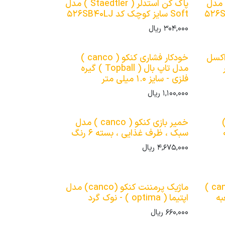
تدلر ( Staedtler ) مدل
پاک کن استدلر ( Staedtler ) مدل
Soft سایز کوچک کد 526SB40LJ
304,000
ریال
 ) مدل اکسل
خودکار فشاری کنکو ( canco )
مدل تاپ بال ( Topball ) گیره
فلزی - سایز 1.0 میلی متر
1,100,000
ریال
کو ( canco )
خمیر بازی کنکو ( canco ) مدل
 0.7
سبک ، ظرف غذایی ، بسته 6 رنگ
4,675,000
ریال
مداد رنگی 100 رنگ کنکو ( canco )
ماژیک پرمننت کنکو (canco) مدل
Vi ) جعبه
اپتیما ( optima ) - نوک گرد
660,000
ریال