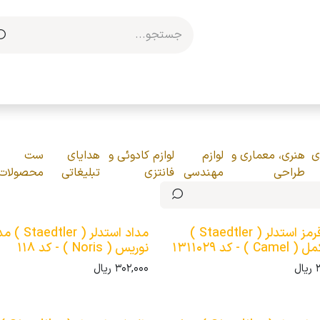
مکاری با ما
ی
هنری، معماری و
لوازم
لوازم کادوئی و
هدایای
ست
طراحی
مهندسی
فانتزی
تبلیغاتی
محصولات
مداد قرمز استدلر ( Staedtler )
مداد استدلر ( edtler
 ) - کد 1311029
نوریس ( Noris ) - کد 118
ریال
302,000
ریال