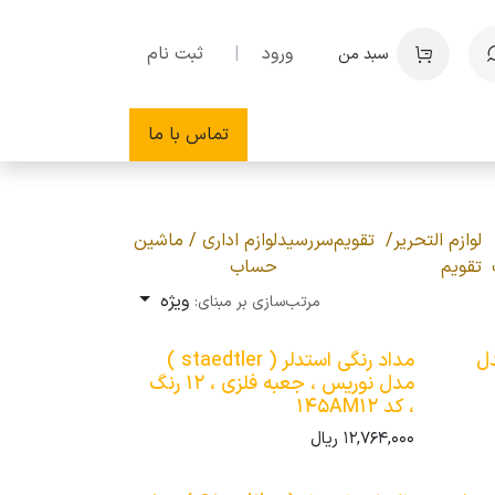
ورود
|
ثبت نام
سبد من
تماس با ما
لوازم التحریر/
تقویم
سررسید
لوازم اداری / ماشین
تقویم
حساب
ویژه
مرتب‌سازی بر مبنای:
Sta ) مدل
مداد رنگی استدلر ( staedtler )
مدل نوریس ، جعبه فلزی ، 12 رنگ
، کد 145AM12
12,764,000
ریال