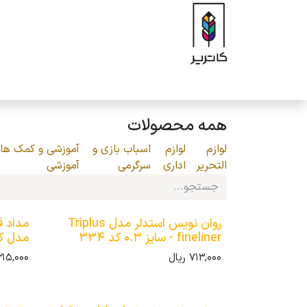
رف نظر و مشاهده محتوا
صفحه اصلی
فروشگاه
برند
محصولات
ه
همه محصولات
لوازم
لوازم
اسباب بازی و
آموزشی و کمک ها
التحریر
اداری
سرگرمی
آموزشی
روان نویس استدلر مدل Triplus
fineliner - سایز 0.3 کد 334
مدل کمل ( Camel
713,000
ریال
315,000