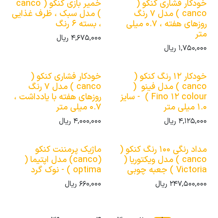
خودکار فشاری کنکو (
خمیر بازی کنکو ( canco
canco ) مدل 7 رنگ
) مدل سبک ، ظرف غذایی
روزهای هفته ، 0.7 میلی
، بسته 6 رنگ
متر
4,675,000
ریال
1,750,000
ریال
خودکار 12 رنگ کنکو (
خودکار فشاری کنکو (
canco ) مدل فینو (
canco ) مدل 7 رنگ
Fino 12 colour ) - سایز
روزهای هفته با یادداشت ،
1.0 میلی متر
0.7 میلی متر
4,125,000
ریال
4,000,000
ریال
مداد رنگی 100 رنگ کنکو (
ماژیک پرمننت کنکو
canco ) مدل ویکتوریا (
(canco) مدل اپتیما (
Victoria ) جعبه چوبی
optima ) - نوک گرد
247,500,000
ریال
660,000
ریال