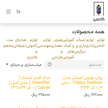
رف نظر و مشاهده محتوا
همه محصولات
لوازم
لوازم
اسباب
آموزشی
هنری،
لوازم
لوازم
هدایای
ست
التحریر
اداری
بازی و
و کمک
معماری
مهندسی
کادوئی
تبلیغاتی
محصولات
سرگرمی
های
و
و
آموزشی
طراحی
فانتزی
مرتب‌سازی بر مبنای
روان نویس استدلر مدل
مداد قرمز استدلر (
Triplus fineliner - سایز
Staedtler ) مدل کمل (
0.3 کد 334
Camel ) - کد 1311029
713,000
ریال
315,000
ریال