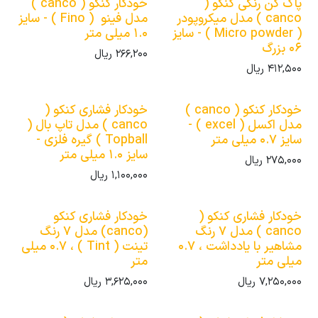
پاک کن رنگی کنکو (
خودکار کنکو ( canco )
canco ) مدل میکروپودر
مدل فینو ( Fino ) - سایز
( Micro powder ) - سایز
1.0 میلی متر
06 بزرگ
266,200
ریال
412,500
ریال
خودکار کنکو ( canco )
خودکار فشاری کنکو (
مدل اکسل ( excel ) -
canco ) مدل تاپ بال (
سایز 0.7 میلی متر
Topball ) گیره فلزی -
سایز 1.0 میلی متر
275,000
ریال
1,100,000
ریال
خودکار فشاری کنکو (
خودکار فشاری کنکو
canco ) مدل 7 رنگ
(canco) مدل 7 رنگ
مشاهیر با یادداشت ، 0.7
تینت ( Tint ) ، 0.7 میلی
میلی متر
متر
7,250,000
ریال
3,625,000
ریال