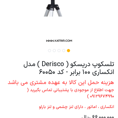
تلسکوپ دریسکو ( Derisco ) مدل
انکساری 100 برابر - کد 60050
هزینه حمل این کالا به عهده مشتری می باشد
جهت اطلاع از موجودی با پشتیبانی تماس بگیرید (
09129674990 )
انکساری ، اماتور ، دارای لنز چشمی و لنز بارلو
66,000,000
ریال