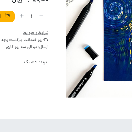
4,450,000
ریال
اف
شرایط و ضوابط
30-روز ضمانت بازگشت وجه
ارسال: دو الی سه روز کاری
برند
:
هشتگ