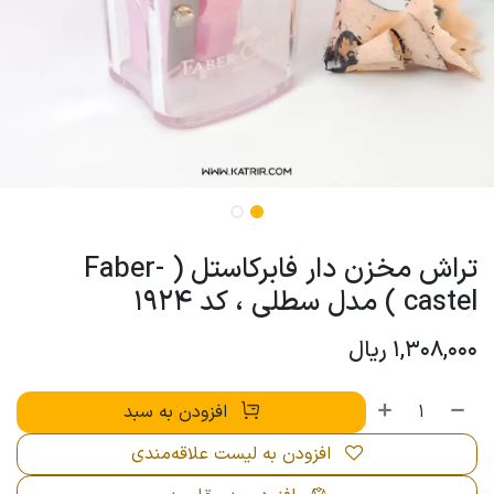
تراش مخزن دار فابرکاستل ( Faber-
castel ) مدل سطلی ، کد 1924
1,308,000
ریال
افزودن به سبد
افزودن به لیست علاقه‌مندی