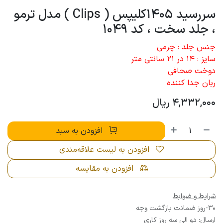
سررسید 1405کلیپس ( Clips ) مدل ترمو
، جلد سخت ، کد 1049
جنس جلد : چرمی
سایز : 14 در 21 سانتی متر
دوخت صحافی
ربان جدا کننده
4,332,000
ریال
افزودن به سبد
افزودن به لیست علاقه‌مندی
افزودن به مقایسه
شرایط و ضوابط
30-روز ضمانت بازگشت وجه
ارسال: دو الی سه روز کاری