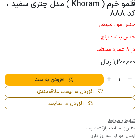
قلمو خرم ( Khoram ) مدل چتری سفید ،
کد 888
جنس مو : طبیعی
جنس بدنه : برنج
در 8 شماره مختلف
1,200,000
ریال
افزودن به سبد
افزودن به لیست علاقه‌مندی
افزودن به مقایسه
شرایط و ضوابط
30-روز ضمانت بازگشت وجه
ارسال: دو الی سه روز کاری