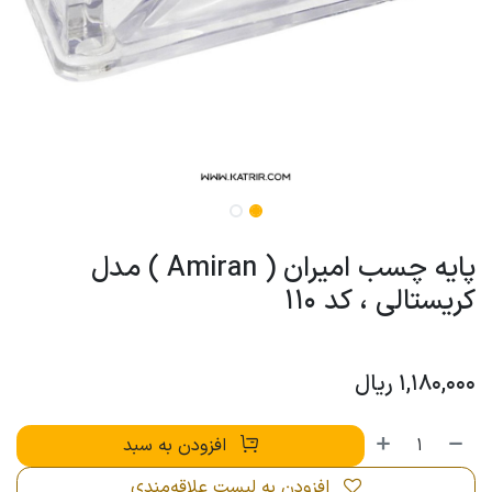
پایه چسب امیران ( Amiran ) مدل
کریستالی ، کد 110
1,180,000
ریال
افزودن به سبد
افزودن به لیست علاقه‌مندی