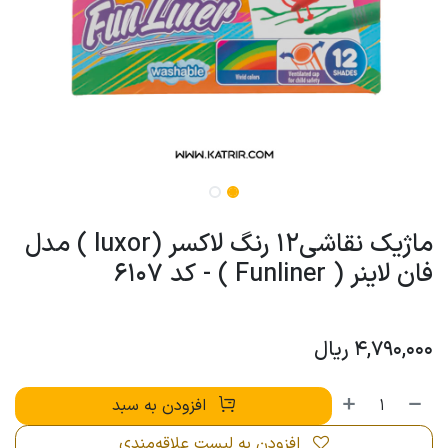
ماژیک نقاشی12 رنگ لاکسر (luxor ) مدل
فان لاینر ( Funliner ) - کد 6107
4,790,000
ریال
افزودن به سبد
افزودن به لیست علاقه‌مندی