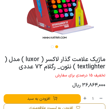
ماژیک علامت گذار لاکسر ( luxor ) مدل (
textlighter ) نئون_ رگلام 72 عددی
تخفیف 15 درصدی برای سفارش
36,864,000
ریال
افزودن به سبد
افزودن به لیست علاقه‌مندی