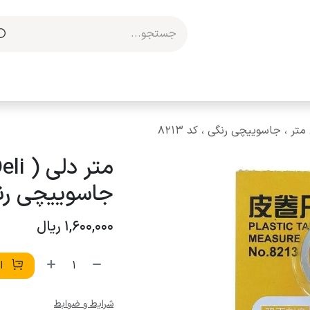
مکاری با ما
جاسوییچی رنگی 
1,600,000
ریال
اف
شرایط و ضوابط