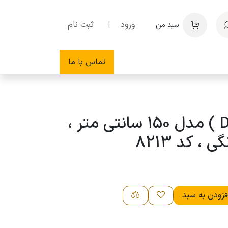
ورود
|
ثبت نام
سبد من
تماس با ما
متر دلی ( Deli ) مدل 150 سانتی متر ،
، کد 8213
زودن به سبد