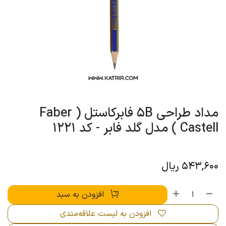
مداد طراحی 5B فابرکاستل ( Faber
Castell ) مدل گلد فابر - کد 1221
543,600
ریال
افزودن به سبد
افزودن به لیست علاقه‌مندی