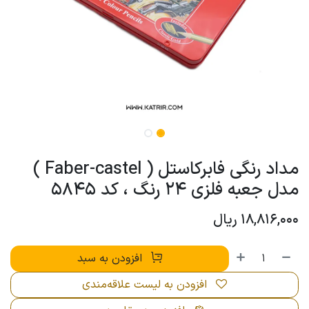
مداد رنگی فابرکاستل ( Faber-castel )
مدل جعبه فلزی 24 رنگ ، کد 5845
18,816,000
ریال
افزودن به سبد
افزودن به لیست علاقه‌مندی