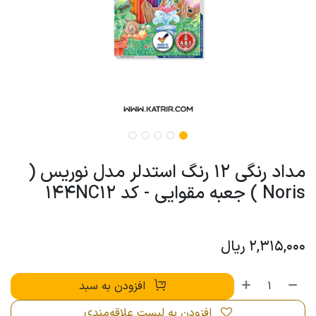
مداد رنگی 12 رنگ استدلر مدل نوریس (
Noris ) جعبه مقوایی - کد 144NC12
2,315,000
ریال
افزودن به سبد
افزودن به لیست علاقه‌مندی