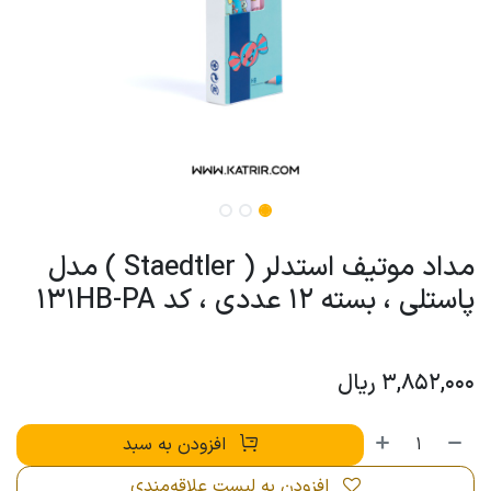
مداد موتیف استدلر ( Staedtler ) مدل
پاستلی ، بسته 12 عددی ، کد 131HB-PA
3,852,000
ریال
افزودن به سبد
افزودن به لیست علاقه‌مندی