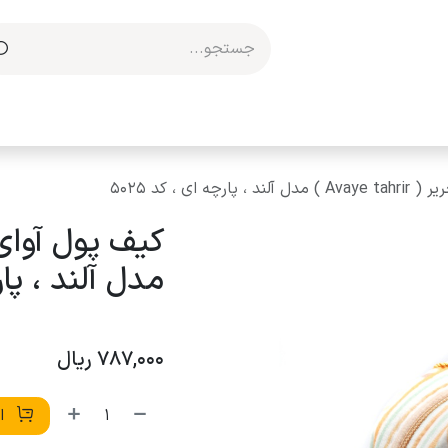
مکاری با ما
رچه ای ، کد 5025
مدل آلند ، پارچه
787,000
ریال
اف