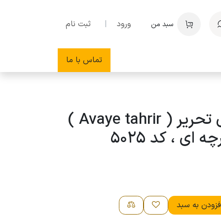
ورود
|
ثبت نام
سبد من
تماس با ما
کیف پول آوای تحریر ( Avaye tahrir )
 ای ، کد 5025
زودن به سبد