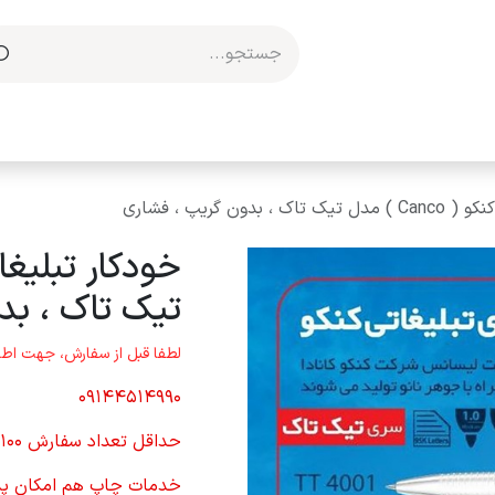
مکاری با ما
 بدون گریپ ، فشاری
تیک تاک ، بد
لطفا قبل از سفارش، جهت اطل
09144514990
حداقل تعداد سفارش 100 عدد
خدمات چاپ هم امکان پ