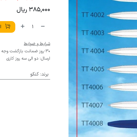
385,000
ریال
اف
شرایط و ضوابط
30-روز ضمانت بازگشت وجه
ارسال: دو الی سه روز کاری
برند
:
کنکو