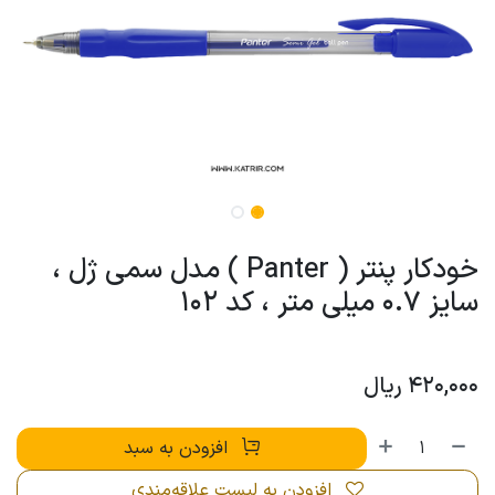
خودکار پنتر ( Panter ) مدل سمی ژل ،
سایز 0.7 میلی متر ، کد 102
420,000
ریال
افزودن به سبد
افزودن به لیست علاقه‌مندی