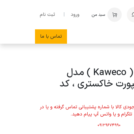
ورود
|
ثبت نام
سبد من
تماس با ما
خودکار کاوکو ( Kaweco ) مدل
پورت خاکستری ، کد
دی کالا با شماره پشتیبانی تماس گرفته و یا در
، تلگرام و یا واتس آپ پیام دهید.
09129674990