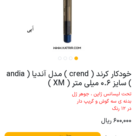
خودکار کرند ( crend ) مدل آندیا ( andia
) سایز 0.6 میلی متر ( XM )
تحت لیسانس ژاپن ، جوهر ژل
بدنه ی سه گوش و گریپ دار
در 12 رنگ
600,000
ریال