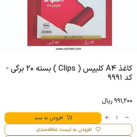
کاغذ A4 کلیپس ( Clips ) بسته 20 برگی -
کد 9991
991,200
ریال
افزودن به سبد
افزودن به لیست علاقه‌مندی