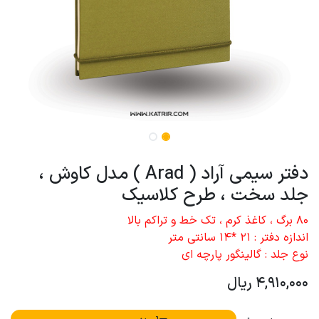
دفتر سیمی آراد ( Arad ) مدل کاوش ،
جلد سخت ، طرح کلاسیک
80 برگ ، کاغذ کرم ، تک خط و تراکم بالا
اندازه دفتر : 21 *14 سانتی متر
نوع جلد : گالینگور پارچه ای
4,910,000
ریال