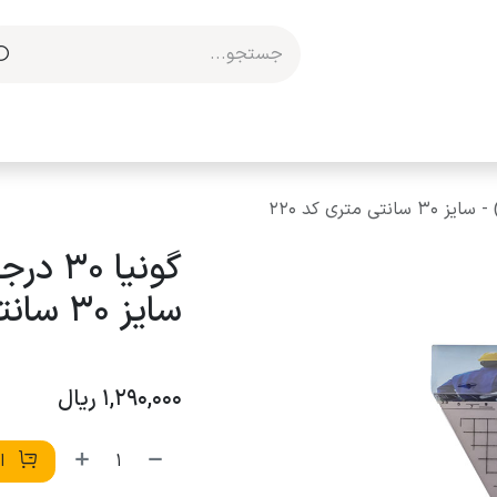
مکاری با ما
سایز 30 سانتی متری کد 220
1,290,000
ریال
اف