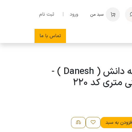
ورود
|
ثبت نام
سبد من
تماس با ما
گونیا 30 درجه دانش ( Danesh ) -
زودن به سبد