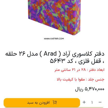
دفتر کلاسوری آراد ( Arad ) مدل 26 حلقه
، قفل فلزی ، کد 5643
ابعاد دفتر : 28 در 21 سانتی متر
جنس جلد : مقوا با کیفیت بالا
5,470,000
ریال
افزودن به سبد