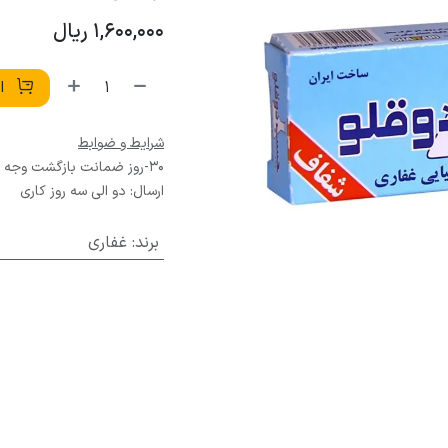
1,600,000
ریال
اف
شرایط و ضوابط
30-روز ضمانت بازگشت وجه
ارسال: دو الی سه روز کاری
برند
:
غفاری