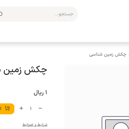
مکاری با ما
چکش زمين شناسی
چکش زمين ش
1
ریال
اف
شرایط و ضوابط