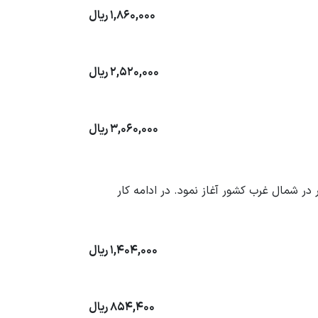
1,860,000
ریال
2,520,000
ریال
3,060,000
ریال
خش عمده نوشت افزار استدلر در شمال غرب کشور آغاز نمود. در ادامه کار
1,404,000
ریال
854,400
ریال