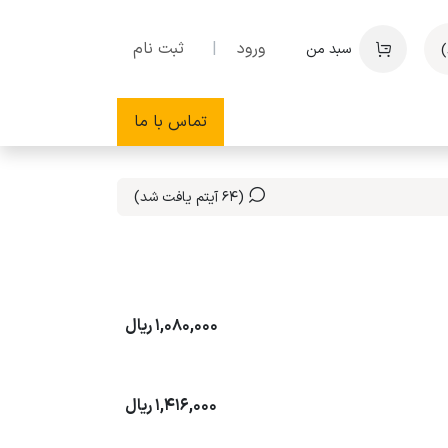
ورود
|
ثبت نام
سبد من
تماس با ما
(64 آیتم یافت شد)
1,080,000
ریال
1,416,000
ریال