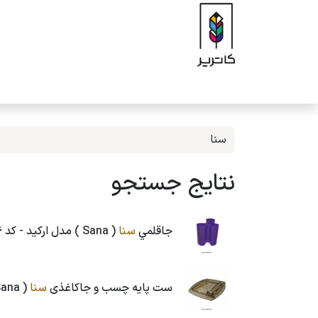
رف نظر و مشاهده محتوا
صفحه اصلی
فروشگاه
برند
محصولات
ه
نتایج جستجو
جاقلمي
سنا
( Sana ) مدل ارکید - کد 666
ست پایه چسب و جاکاغذی
سنا
( Sana ) مدل بلور - کد 501