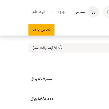
ورود
|
ثبت نام
سبد من
تماس با ما
(9 آیتم یافت شد)
875,000
ریال
1,880,000
ریال