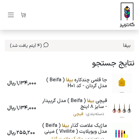
رف نظر و مشاهده محتوا
(4 آیتم یافت شد)
نتایج جستجو
جا قلمی چندکاره
بیفا
( Beifa )
1,134,000
ریال
مدل گردان - کد H01
قیچی
بیفا
( Beifa ) مدل گریپدار
- سایز 8 اینچ
1,134,000
ریال
دسته‌بندی:
قیچی
ماژیک علامت گذار
بیفا
( Beifa )
مدل ویویلایت ( Vivilite ) مینی
255,200
ریال
دسته‌بندی:
ماژیک علامت گذار